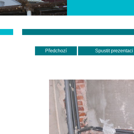
Předchozí
Spustit prezentaci