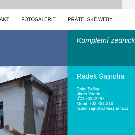
AKT
FOTOGALERIE
PŘÁTELSKÉ WEBY
Kompletní zednick
Radek Šajnoha
Dolní Bečva
okres Vsetín
IČO 73342297
Mobil: 702 491 219
radek.sa
jnoha@se
znam.cz