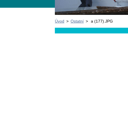
Úvod
>
Ostatní
>
a (177).JPG